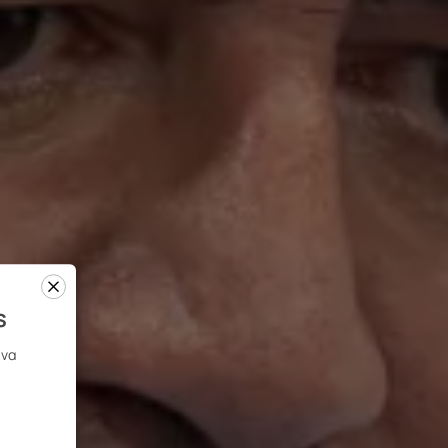
s
 να