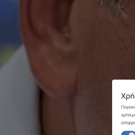
Χρή
Παρακα
χρησιμ
απορρ