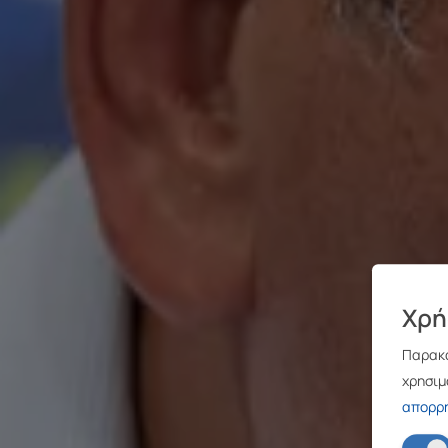
Χρή
Παρακα
χρησιμ
απορρ