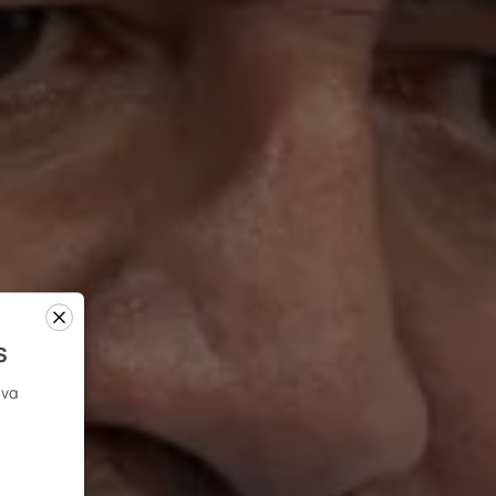
s
 να